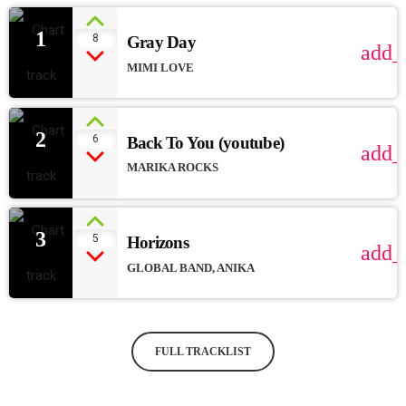
1
8
Gray Day
add_
MIMI LOVE
2
6
Back To You (youtube)
add_
MARIKA ROCKS
3
5
Horizons
add_
GLOBAL BAND, ANIKA
FULL TRACKLIST