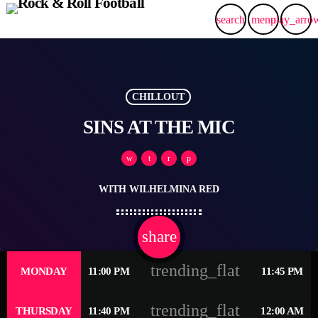
search
menu
play_arro
CHILLOUT
SINS AT THE MIC
WITH WILHELMINA RED
share
email
trending_flat
MONDAY
11:00 PM
11:45 PM
trending_flat
THURSDAY
11:40 PM
12:00 AM