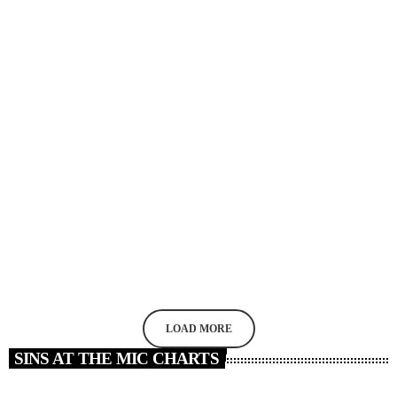
ELECTRONIC MUSIC
4 Things That Kill Your Chances For Music Career
Success
today
APRIL 1, 2020
202
4
8
LOAD MORE
SINS AT THE MIC CHARTS