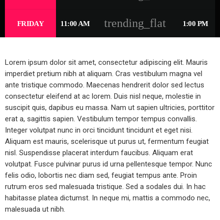
trending_flat
FRIDAY
11:00 AM
1:00 PM
Lorem ipsum dolor sit amet, consectetur adipiscing elit. Mauris
imperdiet pretium nibh at aliquam. Cras vestibulum magna vel
ante tristique commodo. Maecenas hendrerit dolor sed lectus
consectetur eleifend at ac lorem. Duis nisl neque, molestie in
suscipit quis, dapibus eu massa. Nam ut sapien ultricies, porttitor
erat a, sagittis sapien. Vestibulum tempor tempus convallis.
Integer volutpat nunc in orci tincidunt tincidunt et eget nisi.
Aliquam est mauris, scelerisque ut purus ut, fermentum feugiat
nisl. Suspendisse placerat interdum faucibus. Aliquam erat
volutpat. Fusce pulvinar purus id urna pellentesque tempor. Nunc
felis odio, lobortis nec diam sed, feugiat tempus ante. Proin
rutrum eros sed malesuada tristique. Sed a sodales dui. In hac
habitasse platea dictumst. In neque mi, mattis a commodo nec,
malesuada ut nibh.